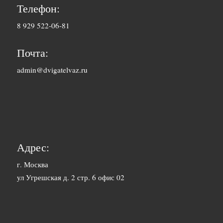
Балхаш
Телефон:
10-12 дней
8 929 522-06-81
2500 руб. 5-
Барнаул
7 дня
Почта:
1500 руб. 1-
admin@dvigatelvaz.ru
Белгород
2 дня
2500 руб. 5-
Бийск
7 дня
3600 руб.
Биробиджан
10-12 дней
Адрес:
3600 руб.
г. Москва
Благовещенск
ул Угрешская д. 2 стр. 6 офис 02
10-12 дней
3400 руб.
Братск
10-12 дней