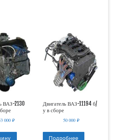
ь ВАЗ-2130
Двигатель ВАЗ-11194 б/
сборе
у в сборе
53 000
₽
50 000
₽
зину
Подробнее