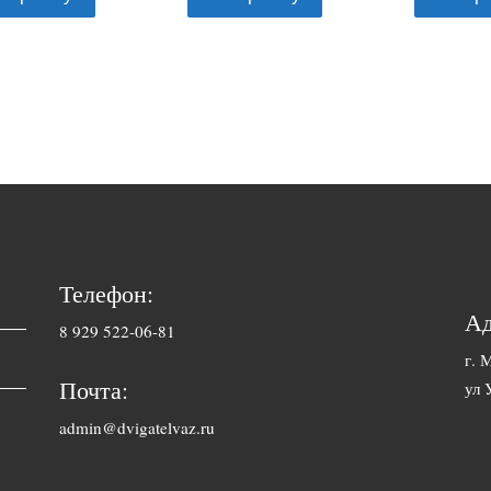
Телефон:
Ад
8 929 522-06-81
г. 
Почта:
ул 
admin@dvigatelvaz.ru