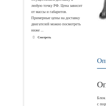
любую точку РФ. Цена зависит
от массы и габаритов.
Примерные цены на доставку
двигателей можно посмотреть
ниже ...
Смотреть
Оп
1900 руб. 2-
Адлер
3 дня
1900 руб. 2-
Альметьевск
3 дня
Оп
1800 руб. 1-
Армавир
Блок 
3 дня
с по