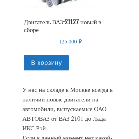
й в
Двигатель ВАЗ-21127 новый в
Двигате
сборе
сборе
125 000
₽
В корзину
В к
У нас на складе в Москве всегда в
наличии новые двигатели на
автомобили, выпускаемые ОАО
АВТОВАЗ от ВАЗ 2101 до Лада
ИКС Рэй.
Если в данный момент нет какой-