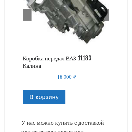
 Калина
Коробка передач ВАЗ-11183
Коробка
Калина
18 000
₽
В к
В корзину
У нас можно купить с доставкой
или со склада новые или