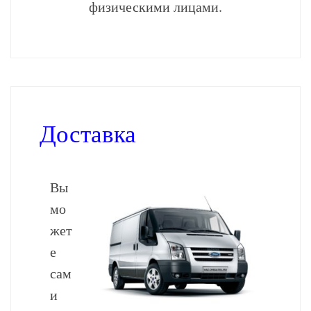
физическими лицами.
Доставка
Вы
мо
жет
е
сам
и