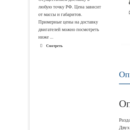
любую точку РФ. Цена зависит
от массы и габаритов.
Примерные цены на доставку
двигателей можно посмотреть
ниже ...
Смотреть
Оп
1900 руб. 2-
Адлер
3 дня
1900 руб. 2-
Альметьевск
3 дня
Оп
1800 руб. 1-
Армавир
Разд
3 дня
Двух