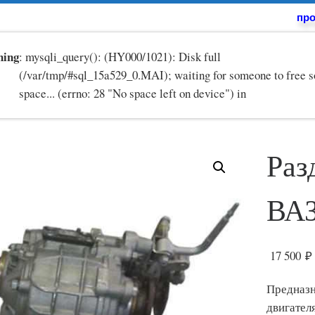
про
ing
: mysqli_query(): (HY000/1021): Disk full
(/var/tmp/#sql_15a529_0.MAI); waiting for someone to free 
space... (errno: 28 "No space left on device") in
Раз
ВАЗ
17 500
₽
Предназн
двигател