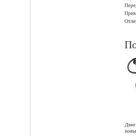
1700 руб. 2-
Архангельск
Пере
3 дня
Прим
Отли
1700 руб. 2-
Астрахань
3 дня
По
5000 руб.
Балхаш
10-12 дней
2500 руб. 5-
Барнаул
7 дня
1500 руб. 1-
Белгород
2 дня
2500 руб. 5-
Бийск
7 дня
3600 руб.
Двиг
Биробиджан
новы
10-12 дней