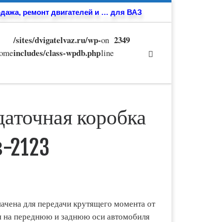
дажа, ремонт двигателей и … для ВАЗ
/sites/dvigatelvaz.ru/wp-
2349
on
includes/class-wpdb.php
some
line
даточная коробка
-2123
ачена для передачи крутящего момента от
я на переднюю и заднюю оси автомобиля