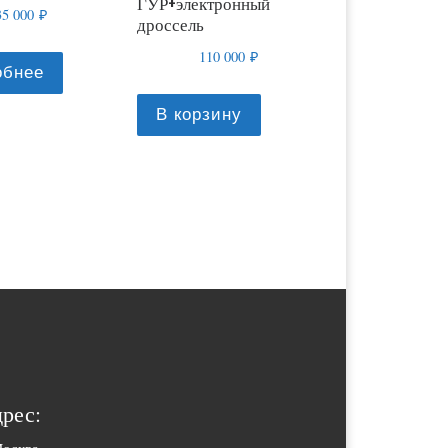
ГУР+электронный
35 000
₽
дроссель
110 000
₽
обнее
В корзину
рес: