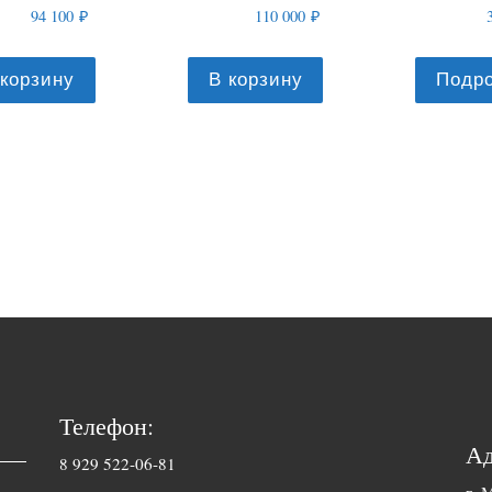
94 100
₽
110 000
₽
 корзину
В корзину
Подр
Телефон:
Ад
8 929 522-06-81