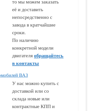
то мы можем заказать
её и доставить
70 100
₽
110 000
₽
непосредственно с
завода в кратчайшие
В корзину
В корзину
сроки.
По наличию
конкретной модели
обращайтесь
двигателя
в контакты
омобилей ВАЗ
У нас можно купить с
доставкой или со
склада новые или
контрактные КПП и