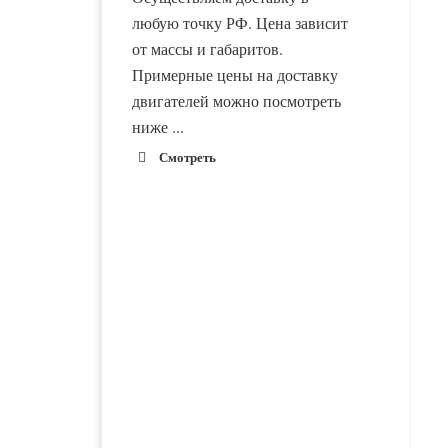
любую точку РФ. Цена зависит
от массы и габаритов.
Примерные цены на доставку
двигателей можно посмотреть
ниже ...
Смотреть
1900 руб. 2-
Адлер
3 дня
1900 руб. 2-
Альметьевск
3 дня
1800 руб. 1-
Армавир
3 дня
Двигатель ВАЗ-21214
Двигатель ВАЗ-21127
новый в сборе Е-газ
новый в сборе