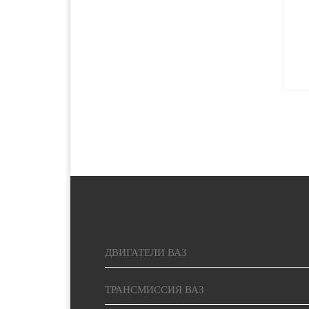
2500 руб. 5-
Красноярск
7 дня
2000 руб. 2-
Курган
3 дня
1400 руб. 1-
Курск
2 дня
1400 руб. 1-
Липецк
2 дня
5000 руб.
Магадан
15-20 дней
ДВИГАТЕЛИ ВАЗ
1900 руб. 2-
Магнитогорск
3 дня
ТРАНСМИССИЯ ВАЗ
1900 руб. 2-