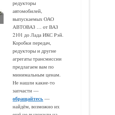
редукторы
автомобилей,
выпускаемых ОАО
АВТОВАЗ … от ВАЗ
2101 до Лада ИКС Рэй.
Коробка передач
Коробка передач
Коробки передач,
ВАЗ-21213
ВАЗ-2110
редукторы и другие
агрегаты трансмиссии
13 000
₽
16 000
₽
предлагаем вам по
минимальным ценам.
В корзину
В корзину
Не нашли какие-то
запчасти —
обращайтесь
—
найдём, возможно их
ещё не выложили на