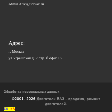
1500 руб. 1-
admin@dvigatelvaz.ru
Белгород
2 дня
2500 руб. 5-
Бийск
7 дня
3600 руб.
Биробиджан
10-12 дней
Адрес:
3600 руб.
г. Москва
Благовещенск
ул Угрешская д. 2 стр. 6 офис 02
10-12 дней
3400 руб.
Братск
10-12 дней
1700 руб. 1-
Брянск
2 дня
Обработка персональных данных.
©2001- 2026
Двигатели ВАЗ - продажа, ремонт
1800 руб. 3-
двигателей.
Буденновск
4 дня
IG
-NA