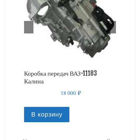
 Калина
Коробка передач ВАЗ-11183
Коробка
Калина
18 000
₽
В к
В корзину