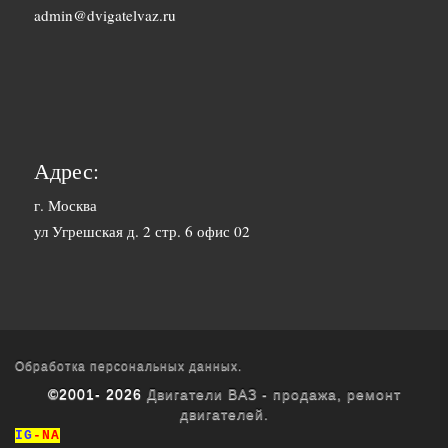
1500 руб. 1-
admin@dvigatelvaz.ru
Белгород
2 дня
2500 руб. 5-
Бийск
7 дня
3600 руб.
Биробиджан
10-12 дней
Адрес:
3600 руб.
г. Москва
Благовещенск
ул Угрешская д. 2 стр. 6 офис 02
10-12 дней
3400 руб.
Братск
10-12 дней
1700 руб. 1-
Брянск
2 дня
Обработка персональных данных.
©2001- 2026
Двигатели ВАЗ - продажа, ремонт
1800 руб. 3-
двигателей.
Буденновск
4 дня
IG
-NA