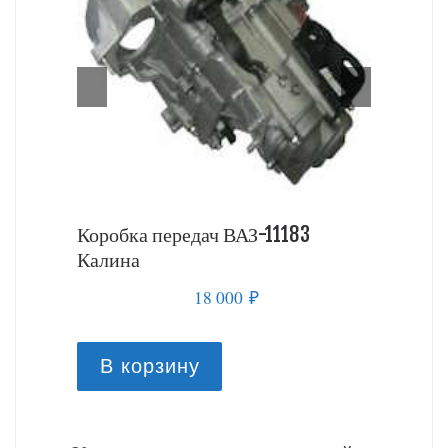
 Калина
Коробка передач ВАЗ-11183
Коробка
Калина
18 000
₽
В к
В корзину