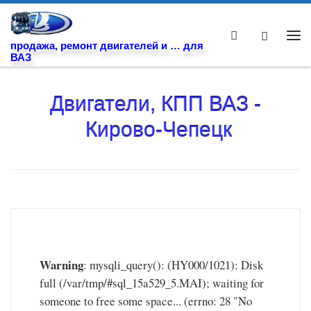
Skip to content
Search
Ме
продажа, ремонт двигателей и … для
ВАЗ
Двигатели, КПП ВАЗ -
Кирово-Чепецк
Warning
: mysqli_query(): (HY000/1021): Disk
full (/var/tmp/#sql_15a529_5.MAI); waiting for
someone to free some space... (errno: 28 "No