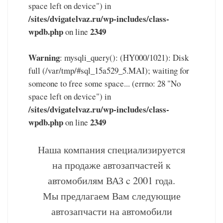
space left on device") in
/sites/dvigatelvaz.ru/wp-includes/class-
wpdb.php
2349
on line
Warning
: mysqli_query(): (HY000/1021): Disk
full (/var/tmp/#sql_15a529_5.MAI); waiting for
someone to free some space... (errno: 28 "No
space left on device") in
/sites/dvigatelvaz.ru/wp-includes/class-
wpdb.php
2349
on line
Наша компания специализируется
на продаже автозапчастей к
автомобилям ВАЗ c 2001 года.
Мы предлагаем Вам следующие
автозапчасти на автомобили