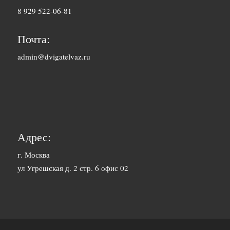
8 929 522-06-81
2500 руб. 5-
Барнаул
7 дня
Почта:
1500 руб. 1-
admin@dvigatelvaz.ru
Белгород
2 дня
2500 руб. 5-
Бийск
7 дня
3600 руб.
Биробиджан
10-12 дней
Адрес:
3600 руб.
г. Москва
Благовещенск
ул Угрешская д. 2 стр. 6 офис 02
10-12 дней
3400 руб.
Братск
10-12 дней
1700 руб. 1-
Брянск