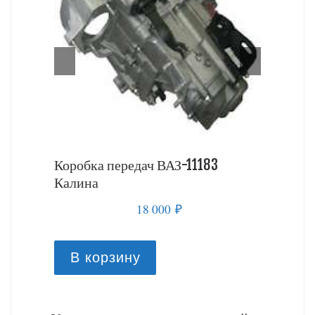
 Калина
Коробка передач ВАЗ-11183
Коробка
Калина
18 000
₽
В к
В корзину