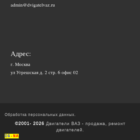
1500 руб. 1-
admin@dvigatelvaz.ru
Белгород
2 дня
2500 руб. 5-
Бийск
7 дня
3600 руб.
Биробиджан
10-12 дней
Адрес:
3600 руб.
г. Москва
Благовещенск
ул Угрешская д. 2 стр. 6 офис 02
10-12 дней
3400 руб.
Братск
10-12 дней
1700 руб. 1-
Брянск
2 дня
Обработка персональных данных.
©2001- 2026
Двигатели ВАЗ - продажа, ремонт
1800 руб. 3-
двигателей.
Буденновск
4 дня
IG
-NA