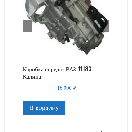
 Калина
Коробка передач ВАЗ-11183
Коробка
Калина
18 000
₽
В к
В корзину