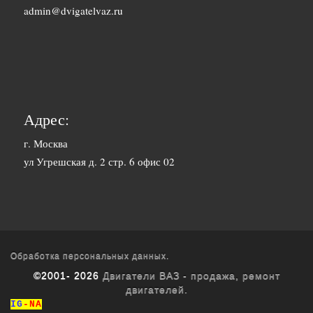
1500 руб. 1-
admin@dvigatelvaz.ru
Белгород
2 дня
2500 руб. 5-
Бийск
7 дня
3600 руб.
Биробиджан
10-12 дней
Адрес:
3600 руб.
г. Москва
Благовещенск
ул Угрешская д. 2 стр. 6 офис 02
10-12 дней
3400 руб.
Братск
10-12 дней
1700 руб. 1-
Брянск
2 дня
Обработка персональных данных.
©2001- 2026
Двигатели ВАЗ - продажа, ремонт
1800 руб. 3-
двигателей.
Буденновск
4 дня
IG
-NA